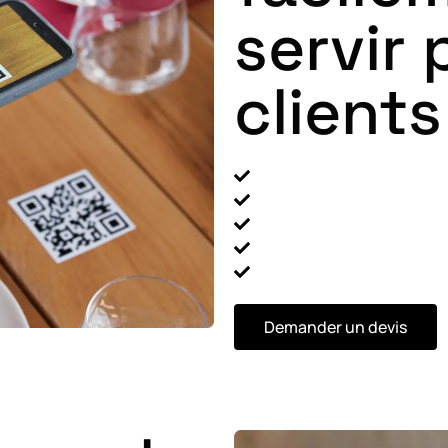
servir 
clients
Plan de salle avec table
Commande invité ou ave
Programme de fidélité si
Vente additionnelles et l
Interface personnalisée à
Demander un devis