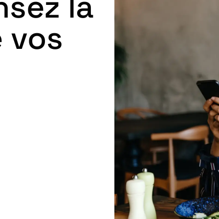
sez la
e vos
lité