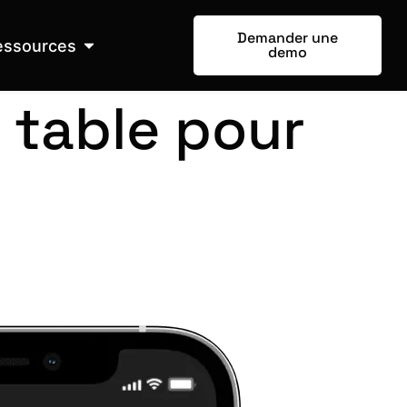
Demander une
essources
demo
table pour