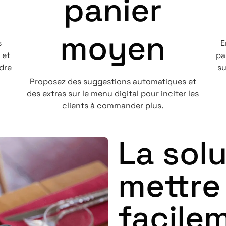
panier
moyen
s
E
 et
pa
dre
su
Proposez des suggestions automatiques et
des extras sur le menu digital pour inciter les
clients à commander plus.
La solu
mettre
facile