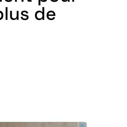
plus de
 numérotée
c création de compte
mple et efficace
eviers marketing​
 votre image​​